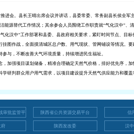
中”推进会。县长王晴出席会议并讲话，县委常委、常务副县长侯全军
清洁能源替代工作情况；其余参会人员围绕工作职责就“气化汉中”、
气化汉中”工作部署和县委、县政府相关要求，紧盯时间节点、目标
行挂图作战，全面摸清城区总户数、用气现状、管网铺设等情况。要
持参与，不断改善大气环境质量，持续增进民生福祉。
念，加强项目谋划储备，精准合理确定天然气价格，排好优先序，加
科学研判群众用户用气需求，以项目建设提升天然气供应能力和覆盖
线审批监管平
陕西省公共资源交易平台
信
政府
陕西发改委
汉